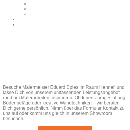
Malervlies
Malerwalze
Fassadenfarbe
Showroom
Über uns
Hennef
Malermeister Eduard Spies im Raum
Hennef
Besuche Malermeister Eduard Spies im Raum Hennef, und
lasse Dich von unserem umfassenden Leistungsangebot
rund um Malerarbeiten inspirieren. Ob Innenraumgestaltung,
Bodenbeläge oder kreative Wandtechniken – wir beraten
Dich gerne persönlich. Nimm über das Formular Kontakt zu
uns auf oder komm uns gleich in unserem Showroom
besuchen.